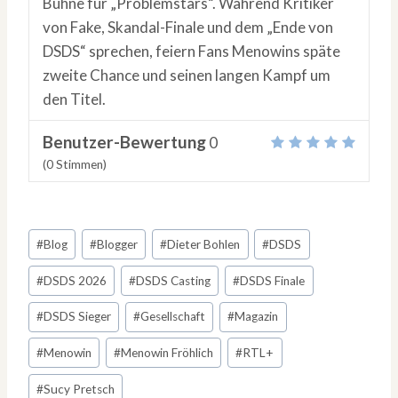
Bühne für „Problemstars“. Während Kritiker
von Fake, Skandal-Finale und dem „Ende von
DSDS“ sprechen, feiern Fans Menowins späte
zweite Chance und seinen langen Kampf um
den Titel.
Benutzer-Bewertung
0
(
0
Stimmen)
Schlagworte:
#
Blog
#
Blogger
#
Dieter Bohlen
#
DSDS
#
DSDS 2026
#
DSDS Casting
#
DSDS Finale
#
DSDS Sieger
#
Gesellschaft
#
Magazin
#
Menowin
#
Menowin Fröhlich
#
RTL+
#
Sucy Pretsch