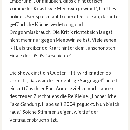
Empörung. „Unglaublich, dass ein notorisch
krimineller Knasti wie Menowin gewinnt“, heißt es
online. User spielen auf frühere Delikte an, darunter
gefährliche Körperverletzung und
Drogenmissbrauch. Die Kritik richtet sich längst
nicht mehr nur gegen Menowin selbst. Viele sehen
RTL als treibende Kraft hinter dem „unschönsten
Finale der DSDS-Geschichte“.
Die Show, einst ein Quoten-Hit, wird gnadenlos
seziert. „Das war der endgültige Sargnagel“, urteilt
ein enttäuschter Fan. Andere ziehen nach Jahren
des treuen Zuschauens die Reißleine. „Lächerliche
Fake-Sendung. Habe seit 2004 geguckt. Nun bin ich
raus.“ Solche Stimmen zeigen, wie tief der
Vertrauensbruch sitzt.