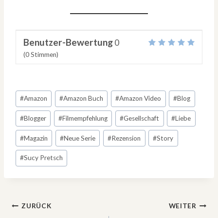
Benutzer-Bewertung
0
(
0
Stimmen)
Schlagworte:
#
Amazon
#
Amazon Buch
#
Amazon Video
#
Blog
#
Blogger
#
Filmempfehlung
#
Gesellschaft
#
Liebe
#
Magazin
#
Neue Serie
#
Rezension
#
Story
#
Sucy Pretsch
Beitragsnavigation
ZURÜCK
WEITER