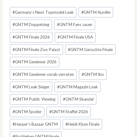
Schlagworte:
#
Germany’s Next Topmodel Leak
#
GNTM Aurélie
#
GNTM Doppelsieg
#
GNTM Fans sauer
#
GNTM Finale 2026
#
GNTM Finale USA
#
GNTM Finale Zoo Palast
#
GNTM Gerüchte Finale
#
GNTM Gewinner 2026
#
GNTM Gewinner vorab verraten
#
GNTM Ibo
#
GNTM Leak Sieger
#
GNTM Magazin Leak
#
GNTM Public Viewing
#
GNTM Skandal
#
GNTM Spoiler
#
GNTM Staffel 2026
#
Harper’s Bazaar GNTM
#
Heidi Klum Finale
#
ProSieben GNTM Finale