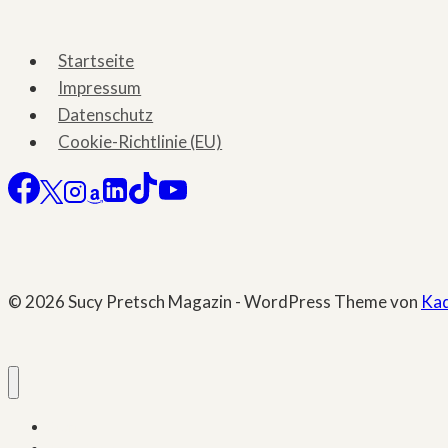
–
Skandal-
Startseite
Schocker
Impressum
»Irreversibel«
Datenschutz
jetzt
Cookie-Richtlinie (EU)
bei
Moviecult
© 2026 Sucy Pretsch Magazin - WordPress Theme von
Ka
Start