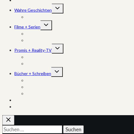
True Crime
Untermenü
Wahre Geschichten
umschalten
Schicksale + Katastrophen
Untermenü
Filme + Serien
umschalten
Dokumentationen
Kritiken + Empfehlungen
Untermenü
Promis + Reality-TV
umschalten
Promis
Reality-TV
Untermenü
Bücher + Schreiben
umschalten
Bücher
Kurzgeschichten + Gedichte
Mein Autorinnenleben
Archiv
Über Sucy
Suchen