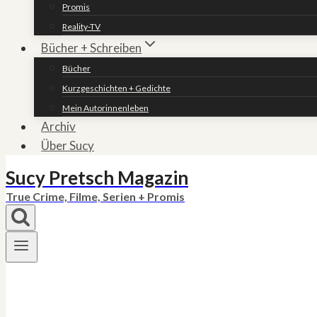
Promis
Reality-TV
Bücher + Schreiben
Bücher
Kurzgeschichten + Gedichte
Mein Autorinnenleben
Archiv
Über Sucy
Sucy Pretsch Magazin
True Crime, Filme, Serien + Promis