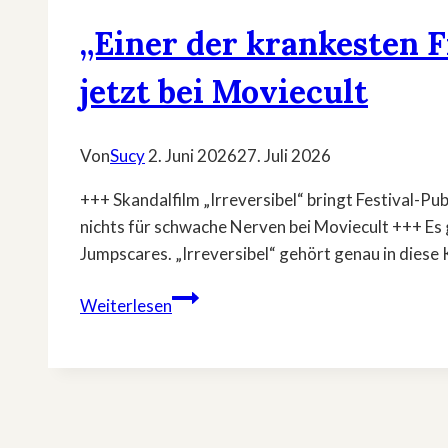
„Einer der krankesten F
jetzt bei Moviecult
Von
Sucy
2. Juni 2026
27. Juli 2026
+++ Skandalfilm „Irreversibel“ bringt Festival-
nichts für schwache Nerven bei Moviecult +++ Es g
Jumpscares. „Irreversibel“ gehört genau in dies
„Einer
Weiterlesen
der
krankesten
Filme
aller
Zeiten“