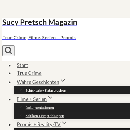
Sucy Pretsch Magazin
Zum
Inhalt
springen
True Crime, Filme, Serien + Promis
Start
True Crime
Wahre Geschichten
Schicksale + Katastrophen
Filme + Serien
Dokumentationen
Kritiken + Empfehlungen
Promis + Reality-TV