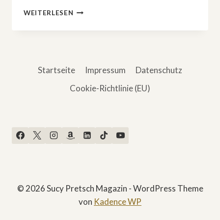
HAMBURG
WEITERLESEN
BEKOMMT
EINE
EIGENE
BUCHMESSE:
SUCY
Startseite
Impressum
Datenschutz
PRETSCH
IST
Cookie-Richtlinie (EU)
TEIL
DES
HAMBUM-
ORGANISATIONSTEAMS
© 2026 Sucy Pretsch Magazin - WordPress Theme
von
Kadence WP