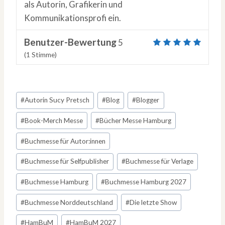
als Autorin, Grafikerin und
Kommunikationsprofi ein.
Benutzer-Bewertung
5
(
1
Stimme)
Schlagworte:
#
Autorin Sucy Pretsch
#
Blog
#
Blogger
#
Book-Merch Messe
#
Bücher Messe Hamburg
#
Buchmesse für Autor:innen
#
Buchmesse für Selfpublisher
#
Buchmesse für Verlage
#
Buchmesse Hamburg
#
Buchmesse Hamburg 2027
#
Buchmesse Norddeutschland
#
Die letzte Show
#
HamBuM
#
HamBuM 2027