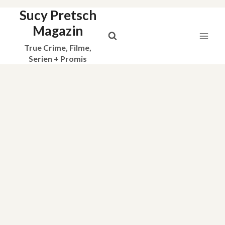
Sucy Pretsch
Zum
Inhalt
Magazin
springen
True Crime, Filme,
Serien + Promis