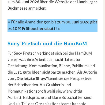
zum
30. Juni 2026
über die Website der Hamburger
Buchmesse anmelden:
⭐️ Für alle Anmeldungen bis zum
30. Juni 2026
gibt
es
10 % Frühbucherrabatt
! ⭐️
Sucy Pretsch und die HamBuM
Für Sucy Pretsch verbindet sich bei der HamBuM
vieles, was ihre Arbeit ausmacht: Literatur,
Gestaltung, Kommunikation, Bühne, Publikum und
die Lust, gute Ideen sichtbar zu machen. Als Autorin
von
„Die letzte Show“
kennt sie die Perspektive
der Schreibenden. Als Grafikerin und
Kommunikationsprofi weiß sie, wie wichtig
Auftritt, Bildsprache und klare Botschaften sind.
Und als Teil des Organisationsteams kann sie