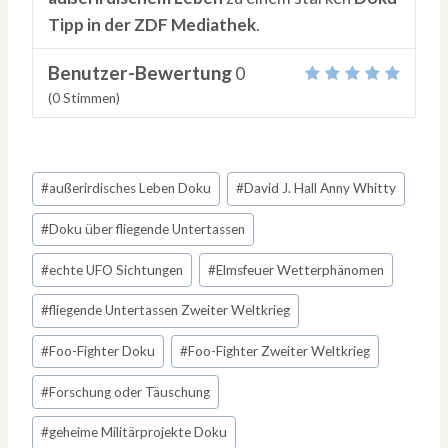
Tipp in der ZDF Mediathek
.
Benutzer-Bewertung
0
(
0
Stimmen)
Schlagworte:
#
außerirdisches Leben Doku
#
David J. Hall Anny Whitty
#
Doku über fliegende Untertassen
#
echte UFO Sichtungen
#
Elmsfeuer Wetterphänomen
#
fliegende Untertassen Zweiter Weltkrieg
#
Foo-Fighter Doku
#
Foo-Fighter Zweiter Weltkrieg
#
Forschung oder Täuschung
#
geheime Militärprojekte Doku