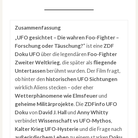
Zusammenfassung
„
UFO gesichtet – Die wahren Foo-Fighter –
Forschung oder Täuschung?
“ ist eine
ZDF
Doku UFO
über die legendären
Foo-Fighter
Zweiter Weltkrieg
, die später als
fliegende
Untertassen
berühmt wurden. Der Film fragt,
ob hinter den
historischen UFO Sichtungen
wirklich Aliens stecken – oder eher
Wetterphänomene wie Elmsfeuer
und
geheime Militärprojekte
. Die
ZDFinfo UFO
Doku
von
David J. Hall
und
Anny Whitty
verbindet
Wissenschaft vs UFO-Mythos
,
Kalter Krieg UFO-Hysterie
und die Frage nach
außerirdischem Leben
zu einem starken
Doku