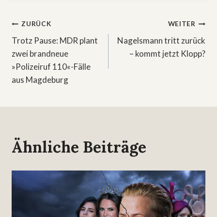
Beitragsnavigation
ZURÜCK
WEITER
Trotz Pause: MDR plant
Nagelsmann tritt zurück
zwei brandneue
– kommt jetzt Klopp?
»Polizeiruf 110«-Fälle
aus Magdeburg
Ähnliche Beiträge