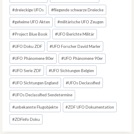
#
dreieckige UFOs
#
fliegende schwarze Dreiecke
#
geheime UFO Akten
#
militärische UFO Zeugen
#
Project Blue Book
#
UFO Berichte Militär
#
UFO Doku ZDF
#
UFO Forscher David Marler
#
UFO Phänomene 80er
#
UFO Phänomene 90er
#
UFO Serie ZDF
#
UFO Sichtungen Belgien
#
UFO Sichtungen England
#
UFOs Declassified
#
UFOs Declassified Sendetermine
#
unbekannte Flugobjekte
#
ZDF UFO Dokumentation
#
ZDFinfo Doku