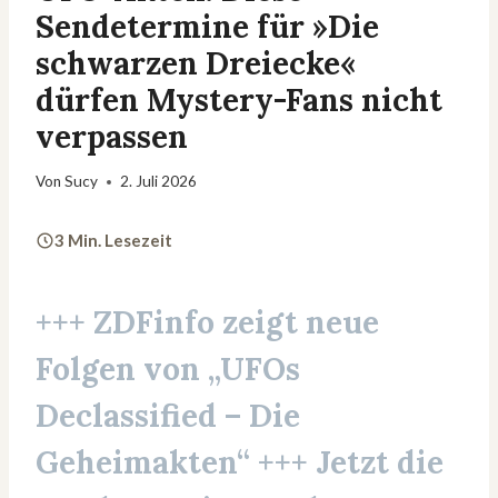
Sendetermine für »Die
schwarzen Dreiecke«
dürfen Mystery-Fans nicht
verpassen
Von
Sucy
2. Juli 2026
3 Min. Lesezeit
+++
ZDFinfo
zeigt neue
Folgen von „UFOs
Declassified – Die
Geheimakten“ +++ Jetzt die