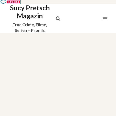
Sucy Pretsch
Zum
Inhalt
Magazin
springen
True Crime, Filme,
Serien + Promis