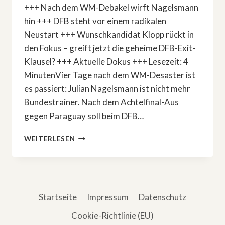
+++ Nach dem WM-Debakel wirft Nagelsmann
hin +++ DFB steht vor einem radikalen
Neustart +++ Wunschkandidat Klopp rückt in
den Fokus – greift jetzt die geheime DFB-Exit-
Klausel? +++ Aktuelle Dokus +++ Lesezeit: 4
MinutenVier Tage nach dem WM-Desaster ist
es passiert: Julian Nagelsmann ist nicht mehr
Bundestrainer. Nach dem Achtelfinal-Aus
gegen Paraguay soll beim DFB…
NAGELSMANN
WEITERLESEN
TRITT
ZURÜCK
–
KOMMT
JETZT
Startseite
Impressum
Datenschutz
KLOPP?
Cookie-Richtlinie (EU)