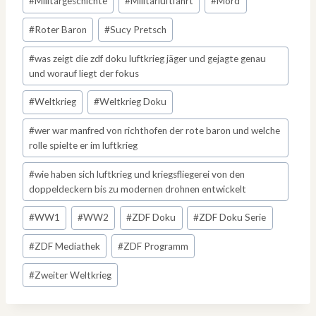
#
Militärgeschichte
#
Militärluftfahrt
#
Mord
#
Roter Baron
#
Sucy Pretsch
#
was zeigt die zdf doku luftkrieg jäger und gejagte genau
und worauf liegt der fokus
#
Weltkrieg
#
Weltkrieg Doku
#
wer war manfred von richthofen der rote baron und welche
rolle spielte er im luftkrieg
#
wie haben sich luftkrieg und kriegsfliegerei von den
doppeldeckern bis zu modernen drohnen entwickelt
#
WW1
#
WW2
#
ZDF Doku
#
ZDF Doku Serie
#
ZDF Mediathek
#
ZDF Programm
#
Zweiter Weltkrieg