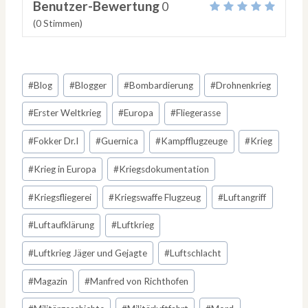
Benutzer-Bewertung
0
(
0
Stimmen)
Schlagworte:
#
Blog
#
Blogger
#
Bombardierung
#
Drohnenkrieg
#
Erster Weltkrieg
#
Europa
#
Fliegerasse
#
Fokker Dr.I
#
Guernica
#
Kampfflugzeuge
#
Krieg
#
Krieg in Europa
#
Kriegsdokumentation
#
Kriegsfliegerei
#
Kriegswaffe Flugzeug
#
Luftangriff
#
Luftaufklärung
#
Luftkrieg
#
Luftkrieg Jäger und Gejagte
#
Luftschlacht
#
Magazin
#
Manfred von Richthofen