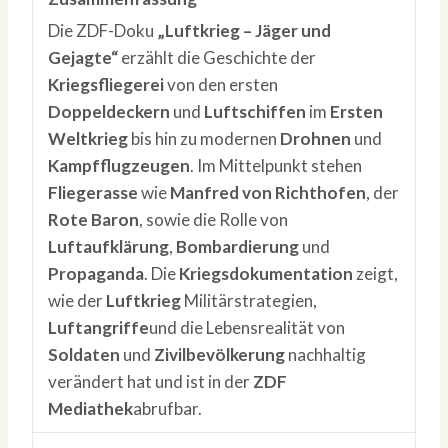
Die ZDF-Doku
„Luftkrieg – Jäger und
Gejagte“
erzählt die Geschichte der
Kriegsfliegerei
von den ersten
Doppeldeckern
und
Luftschiffen
im
Ersten
Weltkrieg
bis hin zu modernen
Drohnen
und
Kampfflugzeugen
. Im Mittelpunkt stehen
Fliegerasse
wie
Manfred von Richthofen
, der
Rote Baron
, sowie die Rolle von
Luftaufklärung
,
Bombardierung
und
Propaganda
. Die
Kriegsdokumentation
zeigt,
wie der
Luftkrieg
Militärstrategien,
Luftangriffe
und die Lebensrealität von
Soldaten
und
Zivilbevölkerung
nachhaltig
verändert hat und ist in der
ZDF
Mediathek
abrufbar.