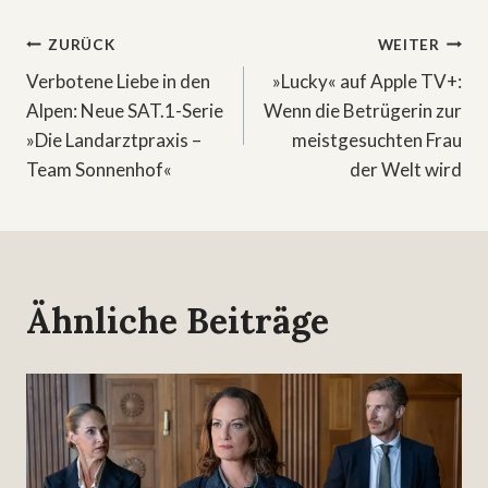
Beitragsnavigation
ZURÜCK
WEITER
Verbotene Liebe in den
»Lucky« auf Apple TV+:
Alpen: Neue SAT.1-Serie
Wenn die Betrügerin zur
»Die Landarztpraxis –
meistgesuchten Frau
Team Sonnenhof«
der Welt wird
Ähnliche Beiträge