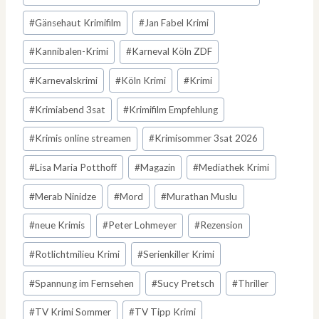
#
Gänsehaut Krimifilm
#
Jan Fabel Krimi
#
Kannibalen-Krimi
#
Karneval Köln ZDF
#
Karnevalskrimi
#
Köln Krimi
#
Krimi
#
Krimiabend 3sat
#
Krimifilm Empfehlung
#
Krimis online streamen
#
Krimisommer 3sat 2026
#
Lisa Maria Potthoff
#
Magazin
#
Mediathek Krimi
#
Merab Ninidze
#
Mord
#
Murathan Muslu
#
neue Krimis
#
Peter Lohmeyer
#
Rezension
#
Rotlichtmilieu Krimi
#
Serienkiller Krimi
#
Spannung im Fernsehen
#
Sucy Pretsch
#
Thriller
#
TV Krimi Sommer
#
TV Tipp Krimi