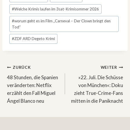
#
Welche Krimis laufen im 3sat-Krimisommer 2026
#
worum geht es im Film „Carneval – Der Clown bringt den
Tod“
#
ZDF ARD Degeto Krimi
Beitragsnavigation
ZURÜCK
WEITER
48 Stunden, die Spanien
»22. Juli. Die Schüsse
veränderten: Netflix
von München«: Doku
erzählt den Fall Miguel
zieht True-Crime-Fans
Ángel Blanco neu
mitten in die Paniknacht