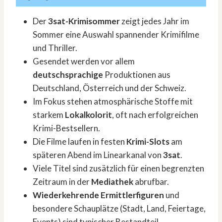
Der
3sat-Krimisommer
zeigt jedes Jahr im
Sommer eine Auswahl spannender Krimifilme
und Thriller.
Gesendet werden vor allem
deutschsprachige
Produktionen aus
Deutschland, Österreich und der Schweiz.
Im Fokus stehen atmosphärische Stoffe mit
starkem
Lokalkolorit
, oft nach erfolgreichen
Krimi-Bestsellern.
Die Filme laufen in festen
Krimi-Slots
am
späteren Abend im Linearkanal von
3sat
.
Viele Titel sind zusätzlich für einen begrenzten
Zeitraum in der
Mediathek
abrufbar.
Wiederkehrende Ermittlerfiguren
und
besondere Schauplätze (Stadt, Land, Feiertage,
Events) sind typischer Bestandteil.