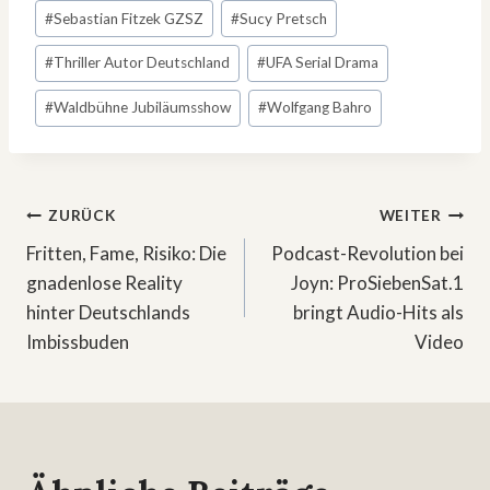
#
Sebastian Fitzek GZSZ
#
Sucy Pretsch
#
Thriller Autor Deutschland
#
UFA Serial Drama
#
Waldbühne Jubiläumsshow
#
Wolfgang Bahro
Beitragsnavigation
ZURÜCK
WEITER
Fritten, Fame, Risiko: Die
Podcast-Revolution bei
gnadenlose Reality
Joyn: ProSiebenSat.1
hinter Deutschlands
bringt Audio-Hits als
Imbissbuden
Video