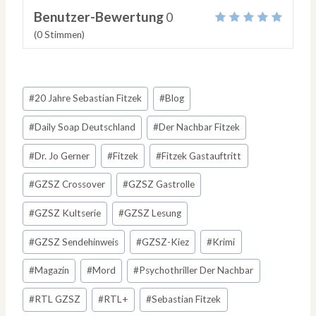
Benutzer-Bewertung
0
(
0
Stimmen)
Schlagworte:
#
20 Jahre Sebastian Fitzek
#
Blog
#
Daily Soap Deutschland
#
Der Nachbar Fitzek
#
Dr. Jo Gerner
#
Fitzek
#
Fitzek Gastauftritt
#
GZSZ Crossover
#
GZSZ Gastrolle
#
GZSZ Kultserie
#
GZSZ Lesung
#
GZSZ Sendehinweis
#
GZSZ-Kiez
#
Krimi
#
Magazin
#
Mord
#
Psychothriller Der Nachbar
#
RTL GZSZ
#
RTL+
#
Sebastian Fitzek