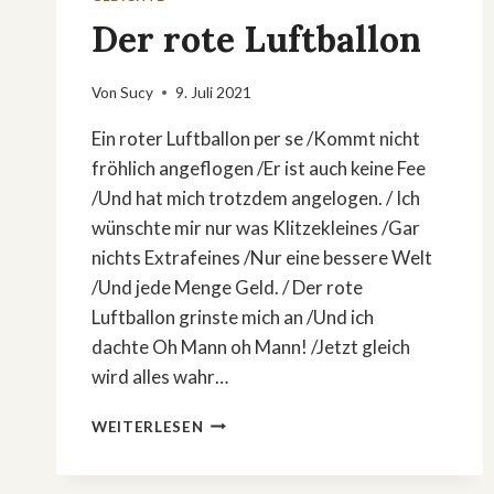
Der rote Luftballon
Von
Sucy
9. Juli 2021
Ein roter Luftballon per se /Kommt nicht
fröhlich angeflogen /Er ist auch keine Fee
/Und hat mich trotzdem angelogen. / Ich
wünschte mir nur was Klitzekleines /Gar
nichts Extrafeines /Nur eine bessere Welt
/Und jede Menge Geld. / Der rote
Luftballon grinste mich an /Und ich
dachte Oh Mann oh Mann! /Jetzt gleich
wird alles wahr…
DER
WEITERLESEN
ROTE
LUFTBALLON