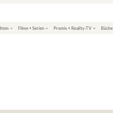
chten
Filme + Serien
Promis + Reality-TV
Bücher