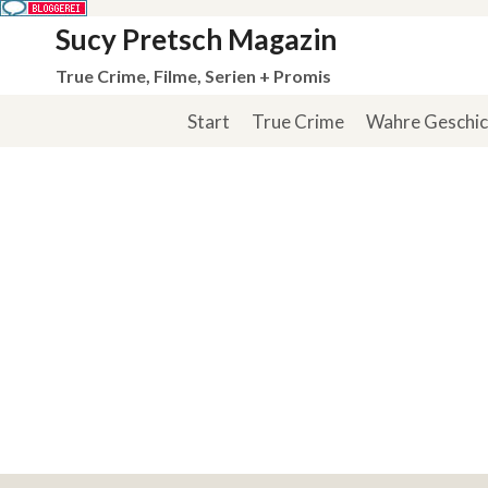
Zum
Sucy Pretsch Magazin
Inhalt
True Crime, Filme, Serien + Promis
springen
Start
True Crime
Wahre Geschi