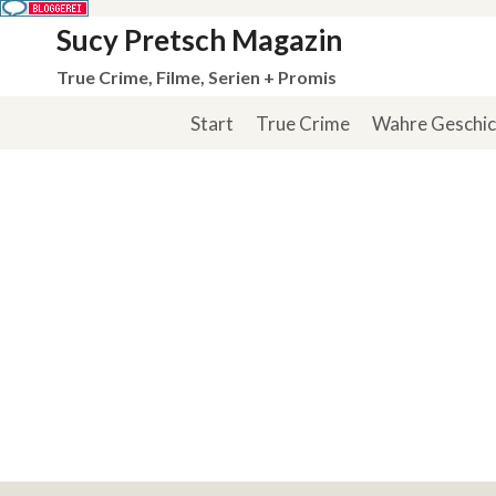
Zum
Sucy Pretsch Magazin
Inhalt
True Crime, Filme, Serien + Promis
springen
Start
True Crime
Wahre Geschi