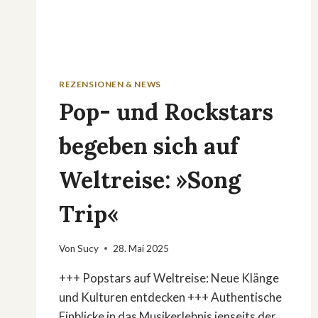
REZENSIONEN & NEWS
Pop- und Rockstars
begeben sich auf
Weltreise: »Song
Trip«
Von
Sucy
28. Mai 2025
+++ Popstars auf Weltreise: Neue Klänge
und Kulturen entdecken +++ Authentische
Einblicke in das Musikerlebnis jenseits der