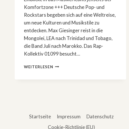
Komfortzone +++ Deutsche Pop- und
Rockstars begeben sich auf eine Weltreise,
um neue Kulturen und Musikstile zu
entdecken. Max Giesinger reist in die
Mongolei, LEA nach Trinidad und Tobago,
die Band Juli nach Marokko. Das Rap-
Kollektiv 01099 besucht…
POP-
WEITERLESEN
UND
ROCKSTARS
BEGEBEN
SICH
AUF
WELTREISE:
»SONG
TRIP«
Startseite
Impressum
Datenschutz
Cookie-Richtlinie (EU)