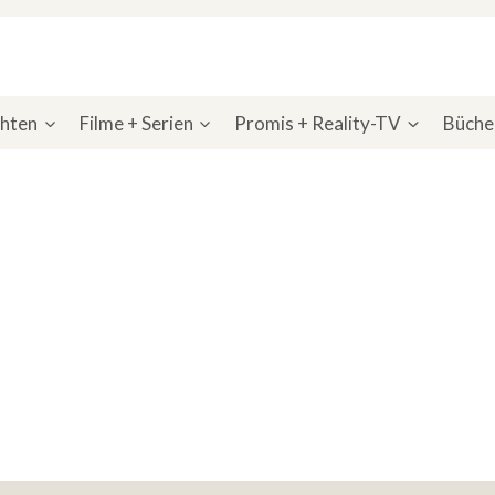
chten
Filme + Serien
Promis + Reality-TV
Bücher