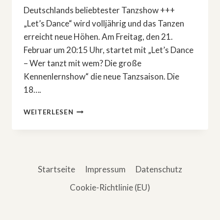
Deutschlands beliebtester Tanzshow +++
„Let’s Dance“ wird volljährig und das Tanzen
erreicht neue Höhen. Am Freitag, den 21.
Februar um 20:15 Uhr, startet mit „Let’s Dance
– Wer tanzt mit wem? Die große
Kennenlernshow“ die neue Tanzsaison. Die
18….
»LET’S
WEITERLESEN
DANCE«:
WER
TANZT
MIT
WEM?
Startseite
Impressum
Datenschutz
Cookie-Richtlinie (EU)