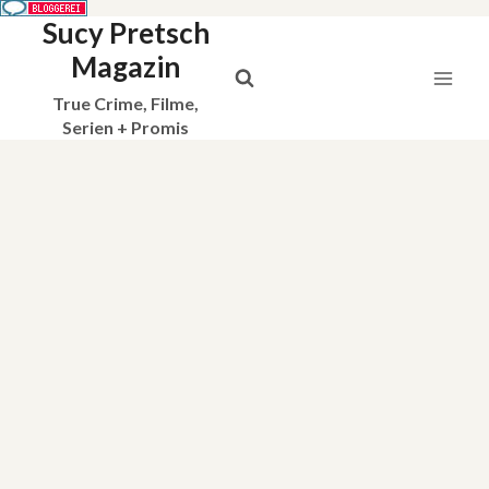
Sucy Pretsch
Zum
Inhalt
Magazin
springen
True Crime, Filme,
Serien + Promis