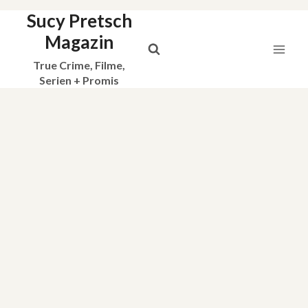
Sucy Pretsch
Zum
Inhalt
Magazin
springen
True Crime, Filme,
Serien + Promis