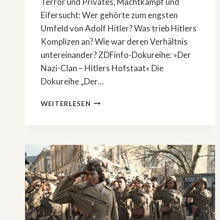
Terror und Privates, Machtkampf und
Eifersucht: Wer gehörte zum engsten
Umfeld von Adolf Hitler? Was trieb Hitlers
Komplizen an? Wie war deren Verhältnis
untereinander? ZDFinfo-Dokureihe: »Der
Nazi-Clan – Hitlers Hofstaat« Die
Dokureihe „Der…
ZDFINFO-
WEITERLESEN
DOKUREIHE:
»DER
NAZI-
CLAN
–
HITLERS
HOFSTAAT«