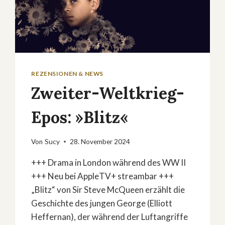
REZENSIONEN & NEWS
Zweiter-Weltkrieg-
Epos: »Blitz«
Von
Sucy
28. November 2024
+++ Drama in London während des WW II
+++ Neu bei AppleTV+ streambar +++
„Blitz“ von Sir Steve McQueen erzählt die
Geschichte des jungen George (Elliott
Heffernan), der während der Luftangriffe