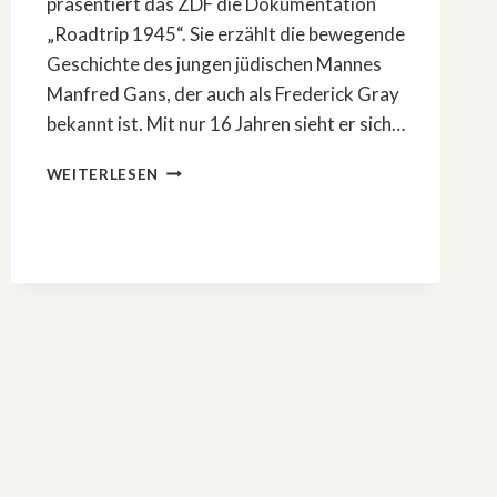
präsentiert das ZDF die Dokumentation
„Roadtrip 1945“. Sie erzählt die bewegende
Geschichte des jungen jüdischen Mannes
Manfred Gans, der auch als Frederick Gray
bekannt ist. Mit nur 16 Jahren sieht er sich…
WWII:
WEITERLESEN
DREITEILIGE
»TERRA
X
HISTORY«-
DOKUMENTATION