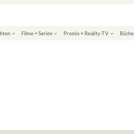
chten
Filme + Serien
Promis + Reality-TV
Bücher