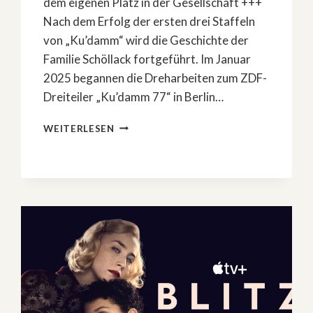
dem eigenen Platz in der Gesellschaft +++
Nach dem Erfolg der ersten drei Staffeln
von „Ku’damm“ wird die Geschichte der
Familie Schöllack fortgeführt. Im Januar
2025 begannen die Dreharbeiten zum ZDF-
Dreiteiler „Ku’damm 77“ in Berlin…
»KU’DAMM
WEITERLESEN
77«:
DREHSTART
FÜR
4.
STAFFEL