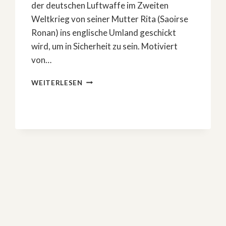
der deutschen Luftwaffe im Zweiten
Weltkrieg von seiner Mutter Rita (Saoirse
Ronan) ins englische Umland geschickt
wird, um in Sicherheit zu sein. Motiviert
von…
ZWEITER-
WEITERLESEN
WELTKRIEG-
EPOS:
»BLITZ«