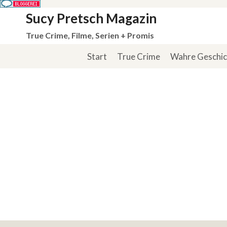
Zum
Sucy Pretsch Magazin
Inhalt
True Crime, Filme, Serien + Promis
springen
Start
True Crime
Wahre Geschi