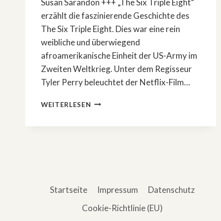
Susan Sarandon +++ „The Six Triple Eight“
erzählt die faszinierende Geschichte des
The Six Triple Eight. Dies war eine rein
weibliche und überwiegend
afroamerikanische Einheit der US-Army im
Zweiten Weltkrieg. Unter dem Regisseur
Tyler Perry beleuchtet der Netflix-Film…
»THE
WEITERLESEN
SIX
TRIPLE
EIGHT«:
DAS
IST
DIE
WAHRE
GESCHICHTE
Startseite
Impressum
Datenschutz
Cookie-Richtlinie (EU)