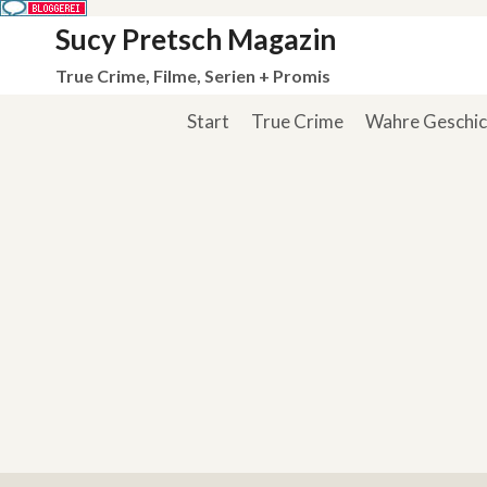
Zum
Sucy Pretsch Magazin
Inhalt
True Crime, Filme, Serien + Promis
springen
Start
True Crime
Wahre Geschi