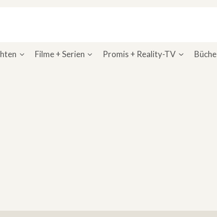
chten
Filme + Serien
Promis + Reality-TV
Bücher