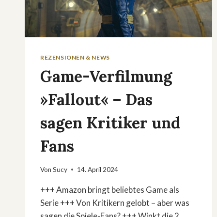
REZENSIONEN & NEWS
Game-Verfilmung
»Fallout« – Das
sagen Kritiker und
Fans
Von
Sucy
14. April 2024
+++ Amazon bringt beliebtes Game als
Serie +++ Von Kritikern gelobt – aber was
sagen die Spiele-Fans? +++ Winkt die 2.