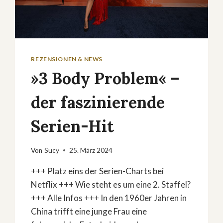
REZENSIONEN & NEWS
»3 Body Problem« –
der faszinierende
Serien-Hit
Von
Sucy
25. März 2024
+++ Platz eins der Serien-Charts bei
Netflix +++ Wie steht es um eine 2. Staffel?
+++ Alle Infos +++ In den 1960er Jahren in
China trifft eine junge Frau eine