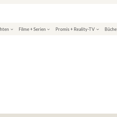
chten
Filme + Serien
Promis + Reality-TV
Bücher