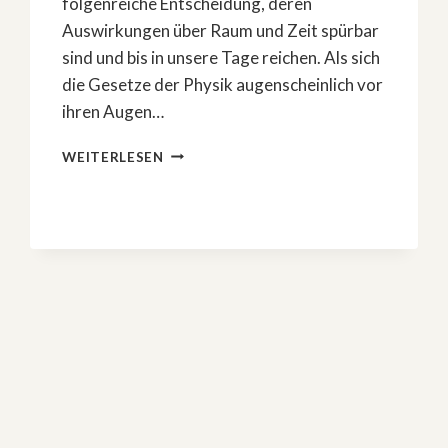
folgenreiche Entscheidung, deren
Auswirkungen über Raum und Zeit spürbar
sind und bis in unsere Tage reichen. Als sich
die Gesetze der Physik augenscheinlich vor
ihren Augen…
»3
WEITERLESEN
BODY
PROBLEM«
–
DER
FASZINIERENDE
SERIEN-
HIT