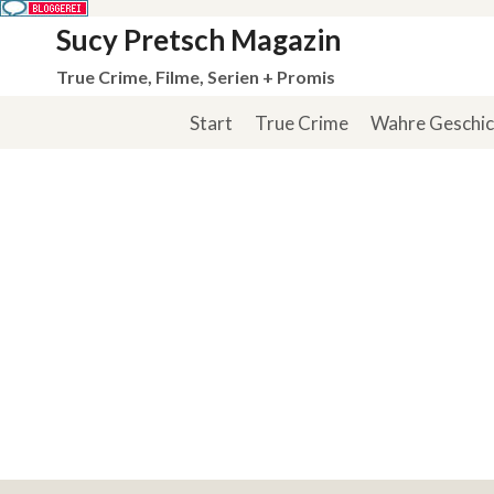
Zum
Sucy Pretsch Magazin
Inhalt
True Crime, Filme, Serien + Promis
springen
Start
True Crime
Wahre Geschi