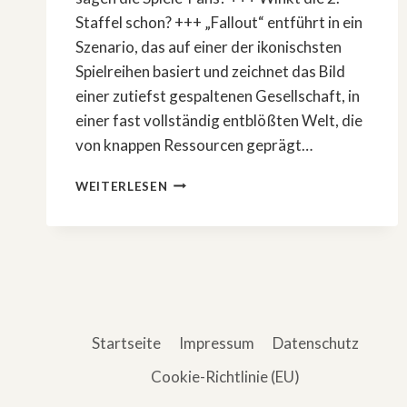
Staffel schon? +++ „Fallout“ entführt in ein
Szenario, das auf einer der ikonischsten
Spielreihen basiert und zeichnet das Bild
einer zutiefst gespaltenen Gesellschaft, in
einer fast vollständig entblößten Welt, die
von knappen Ressourcen geprägt…
GAME-
WEITERLESEN
VERFILMUNG
»FALLOUT«
–
DAS
SAGEN
KRITIKER
UND
FANS
Startseite
Impressum
Datenschutz
Cookie-Richtlinie (EU)