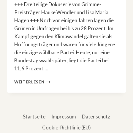
+++ Dreiteilige Dokuserie von Grimme-
Preisträger Hauke Wendler und Lisa Maria
Hagen +++ Noch vor einigen Jahren lagen die
Grünen in Umfragen bei bis zu 28 Prozent. Im
Kampf gegen den Klimawandel galten sie als
Hoffnungsträger und waren für viele Jüngere
die einzige wählbare Partei. Heute, nur eine
Bundestagswahl später, liegt die Partei bei
11,6 Prozent….
»FRONTAL«-
WEITERLESEN
DOKUSERIE
ÜBER
AUFSTIEG
UND
KRISE
Startseite
Impressum
Datenschutz
DER
GRÜNEN
Cookie-Richtlinie (EU)