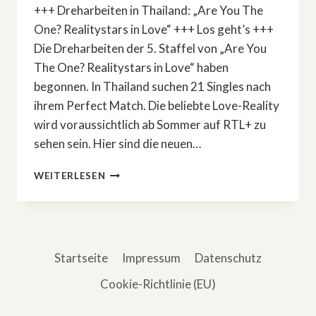
+++ Dreharbeiten in Thailand: „Are You The
One? Realitystars in Love“ +++ Los geht’s +++
Die Dreharbeiten der 5. Staffel von „Are You
The One? Realitystars in Love“ haben
begonnen. In Thailand suchen 21 Singles nach
ihrem Perfect Match. Die beliebte Love-Reality
wird voraussichtlich ab Sommer auf RTL+ zu
sehen sein. Hier sind die neuen…
»ARE
WEITERLESEN
YOU
THE
ONE?
REALITYSTARS
IN
Startseite
Impressum
Datenschutz
LOVE«
–
Cookie-Richtlinie (EU)
DIE
KANDIDATEN