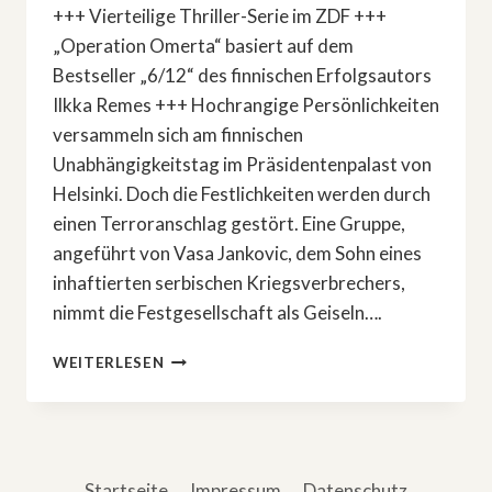
+++ Vierteilige Thriller-Serie im ZDF +++
„Operation Omerta“ basiert auf dem
Bestseller „6/12“ des finnischen Erfolgsautors
Ilkka Remes +++ Hochrangige Persönlichkeiten
versammeln sich am finnischen
Unabhängigkeitstag im Präsidentenpalast von
Helsinki. Doch die Festlichkeiten werden durch
einen Terroranschlag gestört. Eine Gruppe,
angeführt von Vasa Jankovic, dem Sohn eines
inhaftierten serbischen Kriegsverbrechers,
nimmt die Festgesellschaft als Geiseln….
»OPERATION
WEITERLESEN
OMERTA«:
NEUE
SERIE
UND
FREE-
Startseite
Impressum
Datenschutz