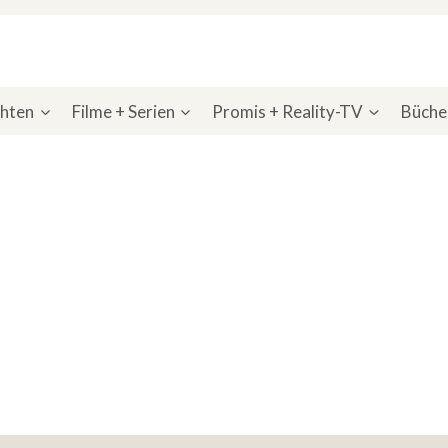
chten
Filme + Serien
Promis + Reality-TV
Bücher