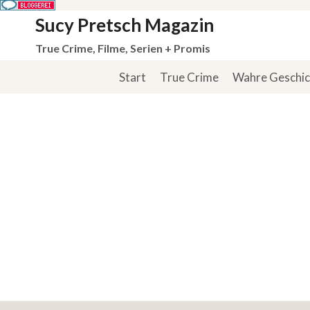
Zum
Sucy Pretsch Magazin
Inhalt
True Crime, Filme, Serien + Promis
springen
Start
True Crime
Wahre Geschi