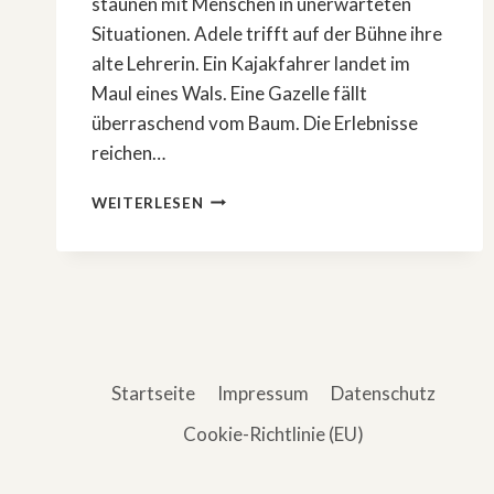
staunen mit Menschen in unerwarteten
Situationen. Adele trifft auf der Bühne ihre
alte Lehrerin. Ein Kajakfahrer landet im
Maul eines Wals. Eine Gazelle fällt
überraschend vom Baum. Die Erlebnisse
reichen…
»77
WEITERLESEN
IRRE
ÜBERRASCHUNGEN
–
VON
AHA
BIS
WOW!«
Startseite
Impressum
Datenschutz
Cookie-Richtlinie (EU)