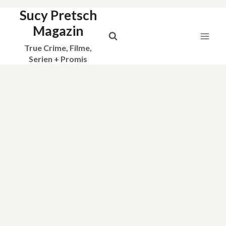
Sucy Pretsch
Zum
Inhalt
Magazin
springen
True Crime, Filme,
Serien + Promis