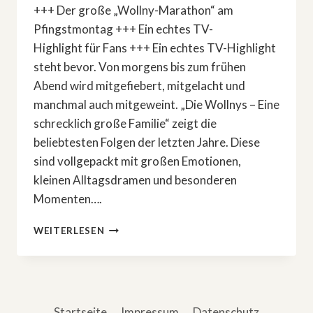
+++ Der große „Wollny-Marathon“ am
Pfingstmontag +++ Ein echtes TV-
Highlight für Fans +++ Ein echtes TV-Highlight
steht bevor. Von morgens bis zum frühen
Abend wird mitgefiebert, mitgelacht und
manchmal auch mitgeweint. „Die Wollnys – Eine
schrecklich große Familie“ zeigt die
beliebtesten Folgen der letzten Jahre. Diese
sind vollgepackt mit großen Emotionen,
kleinen Alltagsdramen und besonderen
Momenten….
»DIE
WEITERLESEN
WOLLNYS«:
ZEHN
STUNDEN
MIT
DER
Startseite
Impressum
Datenschutz