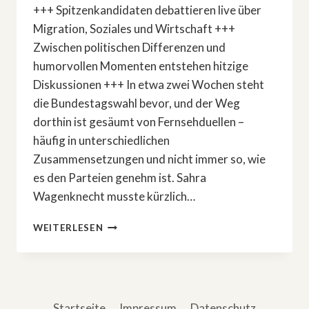
+++ Spitzenkandidaten debattieren live über
Migration, Soziales und Wirtschaft +++
Zwischen politischen Differenzen und
humorvollen Momenten entstehen hitzige
Diskussionen +++ In etwa zwei Wochen steht
die Bundestagswahl bevor, und der Weg
dorthin ist gesäumt von Fernsehduellen –
häufig in unterschiedlichen
Zusammensetzungen und nicht immer so, wie
es den Parteien genehm ist. Sahra
Wagenknecht musste kürzlich…
DAS
WEITERLESEN
WAR
DER
»SCHLAGABTAUSCH«
IM
ZDF
Startseite
Impressum
Datenschutz