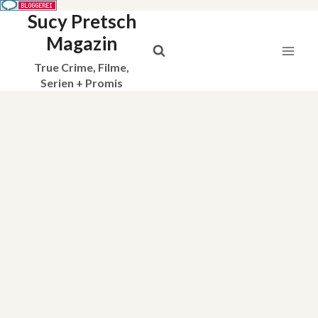
Sucy Pretsch
Zum
Inhalt
Magazin
springen
True Crime, Filme,
Serien + Promis