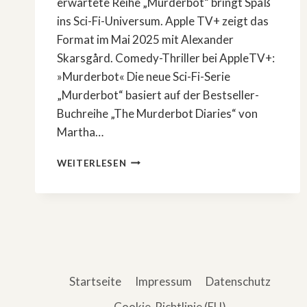
erwartete Reihe „Murderbot“ bringt Spaß
ins Sci-Fi-Universum. Apple TV+ zeigt das
Format im Mai 2025 mit Alexander
Skarsgård. Comedy-Thriller bei AppleTV+:
»Murderbot« Die neue Sci-Fi-Serie
„Murderbot“ basiert auf der Bestseller-
Buchreihe „The Murderbot Diaries“ von
Martha…
COMEDY-
WEITERLESEN
THRILLER
BEI
APPLETV+:
»MURDERBOT«
Startseite
Impressum
Datenschutz
Cookie-Richtlinie (EU)