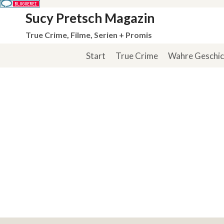
Zum
Sucy Pretsch Magazin
Inhalt
True Crime, Filme, Serien + Promis
springen
Start
True Crime
Wahre Geschi