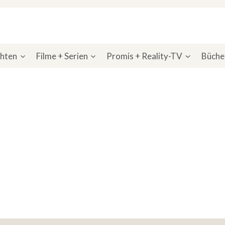
chten
Filme + Serien
Promis + Reality-TV
Bücher