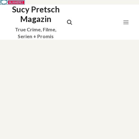
Sucy Pretsch
Zum
Inhalt
Magazin
springen
True Crime, Filme,
Serien + Promis