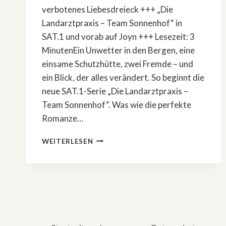
verbotenes Liebesdreieck +++ „Die
Landarztpraxis – Team Sonnenhof“ in
SAT.1 und vorab auf Joyn +++ Lesezeit: 3
MinutenEin Unwetter in den Bergen, eine
einsame Schutzhütte, zwei Fremde – und
ein Blick, der alles verändert. So beginnt die
neue SAT.1-Serie „Die Landarztpraxis –
Team Sonnenhof“. Was wie die perfekte
Romanze…
VERBOTENE
WEITERLESEN
LIEBE
IN
DEN
ALPEN:
NEUE
SAT.1-
SERIE
»DIE