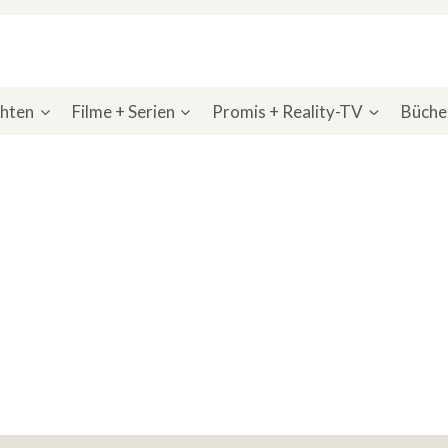
chten
Filme + Serien
Promis + Reality-TV
Bücher