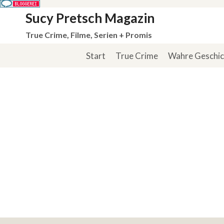
Zum
Sucy Pretsch Magazin
Inhalt
True Crime, Filme, Serien + Promis
springen
Start
True Crime
Wahre Geschi