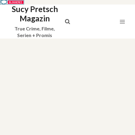
Sucy Pretsch
Zum
Inhalt
Magazin
springen
True Crime, Filme,
Serien + Promis