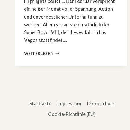
Highlights bei RTL. Der Februar verspricht
ein heißer Monat voller Spannung, Action
und unvergesslicher Unterhaltung zu
werden. Allem voran steht natürlich der
Super Bowl LVIII, der dieses Jahr in Las
Vegas stattfindet….
DAS
WEITERLESEN
SIND
DIE
FEBRUAR-
HIGHLIGHTS
BEI
RTL
Startseite
Impressum
Datenschutz
Cookie-Richtlinie (EU)