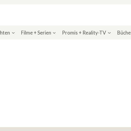
chten
Filme + Serien
Promis + Reality-TV
Bücher