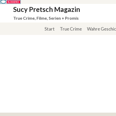
Zum
Sucy Pretsch Magazin
Inhalt
True Crime, Filme, Serien + Promis
springen
Start
True Crime
Wahre Geschi