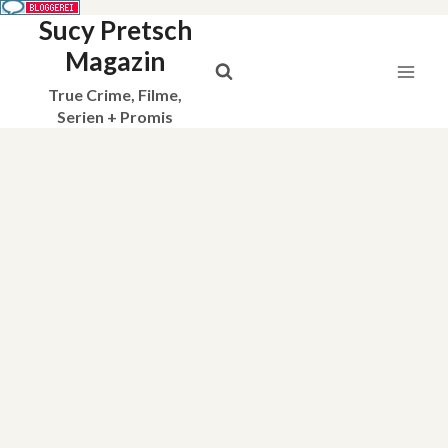
Sucy Pretsch
Zum
Inhalt
Magazin
springen
True Crime, Filme,
Serien + Promis