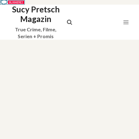
Sucy Pretsch
Zum
Inhalt
Magazin
springen
True Crime, Filme,
Serien + Promis