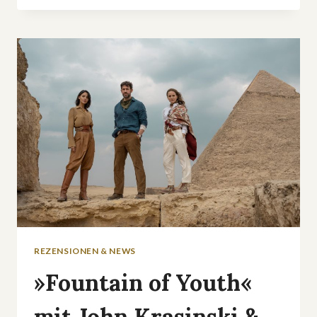
STAFFEL
2:
AMERIKANERINNEN
IM
ARISTOKRATISCHEN
ENGLAND
REZENSIONEN & NEWS
»Fountain of Youth«
mit John Krasinski &