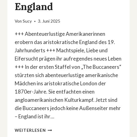
England
Von
Sucy
3. Juni 2025
+++ Abenteuerlustige Amerikanerinnen
erobern das aristokratische England des 19.
Jahrhunderts +++ Machtspiele, Liebe und
Eifersucht prägen ihr aufregendes neues Leben
+++ In der ersten Staffel von „The Buccaneers“
stürzten sich abenteuerlustige amerikanische
Mädchen ins aristokratische London der
1870er-Jahre. Sie entfachten einen
angloamerikanischen Kulturkampf. Jetzt sind
die Buccaneers jedoch keine Außenseiter mehr
– England ist ihr…
»THE
WEITERLESEN
BUCCANEERS«