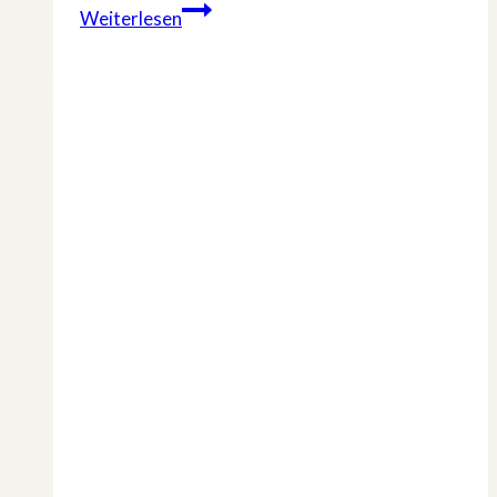
3-
Weiterlesen
teilige
Doku:
»Being
Franziska
van
Almsick«