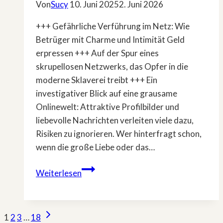
Von
Sucy
10. Juni 2025
2. Juni 2026
+++ Gefährliche Verführung im Netz: Wie
Betrüger mit Charme und Intimität Geld
erpressen +++ Auf der Spur eines
skrupellosen Netzwerks, das Opfer in die
moderne Sklaverei treibt +++ Ein
investigativer Blick auf eine grausame
Onlinewelt: Attraktive Profilbilder und
liebevolle Nachrichten verleiten viele dazu,
Risiken zu ignorieren. Wer hinterfragt schon,
wenn die große Liebe oder das…
»Im
Weiterlesen
Inneren
der
Cybermafia
Seitennavigation
Nächste
1
2
3
…
18
–