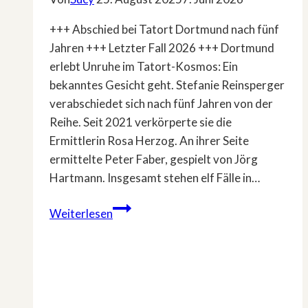
+++ Abschied bei Tatort Dortmund nach fünf
Jahren +++ Letzter Fall 2026 +++ Dortmund
erlebt Unruhe im Tatort-Kosmos: Ein
bekanntes Gesicht geht. Stefanie Reinsperger
verabschiedet sich nach fünf Jahren von der
Reihe. Seit 2021 verkörperte sie die
Ermittlerin Rosa Herzog. An ihrer Seite
ermittelte Peter Faber, gespielt von Jörg
Hartmann. Insgesamt stehen elf Fälle in…
»Tatort«
Weiterlesen
Dortmund:
Stefanie
Reinsperger
steigt
aus