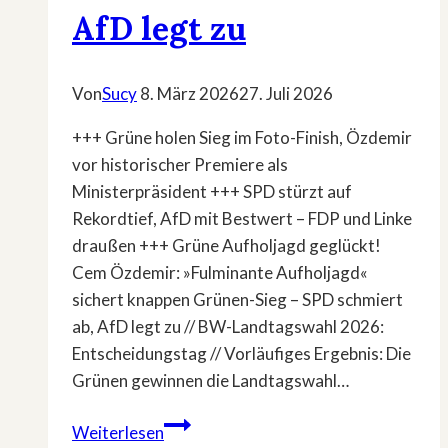
AfD legt zu
Von
Sucy
8. März 2026
27. Juli 2026
+++ Grüne holen Sieg im Foto-Finish, Özdemir
vor historischer Premiere als
Ministerpräsident +++ SPD stürzt auf
Rekordtief, AfD mit Bestwert – FDP und Linke
draußen +++ Grüne Aufholjagd geglückt!
Cem Özdemir: »Fulminante Aufholjagd«
sichert knappen Grünen-Sieg – SPD schmiert
ab, AfD legt zu // BW-Landtagswahl 2026:
Entscheidungstag // Vorläufiges Ergebnis: Die
Grünen gewinnen die Landtagswahl…
Cem
Weiterlesen