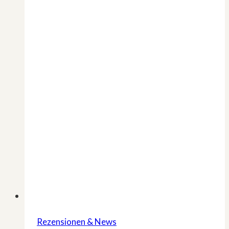
–
Das
ist
der
Grund
Rezensionen & News