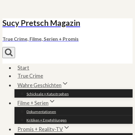
Sucy Pretsch Magazin
Zum
Inhalt
springen
True Crime, Filme, Serien + Promis
Start
True Crime
Wahre Geschichten
Schicksale + Katastrophen
Filme + Serien
Dokumentationen
Kritiken + Empfehlungen
Promis + Reality-TV