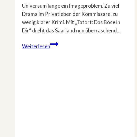
Universum lange ein Imageproblem. Zu viel
Drama im Privatleben der Kommissare, zu
wenig klarer Krimi. Mit „Tatort: Das Böse in
Dir“ dreht das Saarland nun überraschend…
»Tatort«
Weiterlesen
heute
am
Sonntag:
Das
passiert
in
Saarbücken