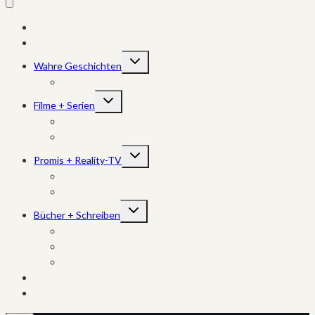
Start
True Crime
Untermenü
Wahre Geschichten
umschalten
Schicksale + Katastrophen
Untermenü
Filme + Serien
umschalten
Dokumentationen
Kritiken + Empfehlungen
Untermenü
Promis + Reality-TV
umschalten
Promis
Reality-TV
Untermenü
Bücher + Schreiben
umschalten
Bücher
Kurzgeschichten + Gedichte
Mein Autorinnenleben
Archiv
Über Sucy