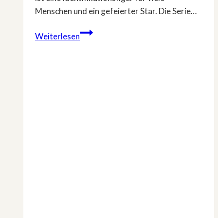
Menschen und ein gefeierter Star. Die Serie…
Doku-
Weiterlesen
Serie:
»Die
Küblböck-
Story
–
Eure
Lana
Kaiser«