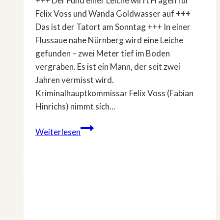
+++ Der Fund einer Leiche wirft Fragen für
Felix Voss und Wanda Goldwasser auf +++
Das ist der Tatort am Sonntag +++ In einer
Flussaue nahe Nürnberg wird eine Leiche
gefunden – zwei Meter tief im Boden
vergraben. Es ist ein Mann, der seit zwei
Jahren vermisst wird.
Kriminalhauptkommissar Felix Voss (Fabian
Hinrichs) nimmt sich…
Der
Weiterlesen
elfte
»Tatort«
aus
Franken:
Ich
sehe