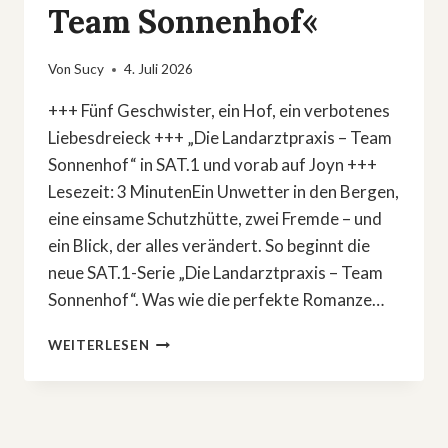
Team Sonnenhof«
Von
Sucy
4. Juli 2026
+++ Fünf Geschwister, ein Hof, ein verbotenes
Liebesdreieck +++ „Die Landarztpraxis – Team
Sonnenhof“ in SAT.1 und vorab auf Joyn +++
Lesezeit: 3 MinutenEin Unwetter in den Bergen,
eine einsame Schutzhütte, zwei Fremde – und
ein Blick, der alles verändert. So beginnt die
neue SAT.1-Serie „Die Landarztpraxis – Team
Sonnenhof“. Was wie die perfekte Romanze…
VERBOTENE
WEITERLESEN
LIEBE
IN
DEN
ALPEN:
NEUE