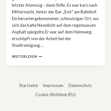
letzter Atemzug – dann Stille. Es war kurz nach
Mitternacht, hinter der Bar „Exit“ am Bahnhof.
Ein heruntergekommener, schmutziger Ort, wo
sich das kalte Neonlicht auf dem regennassen
Asphalt spiegelte.Er war auf dem Heimweg,
erschöpft von der Arbeit bei der
Stadtreinigung….
DAS
WEITERLESEN
BÖSE,
DAS
ER
NIE
WOLLTE
Startseite
Impressum
Datenschutz
Cookie-Richtlinie (EU)