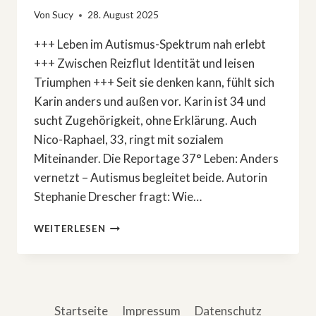
Von
Sucy
28. August 2025
+++ Leben im Autismus-Spektrum nah erlebt
+++ Zwischen Reizflut Identität und leisen
Triumphen +++ Seit sie denken kann, fühlt sich
Karin anders und außen vor. Karin ist 34 und
sucht Zugehörigkeit, ohne Erklärung. Auch
Nico-Raphael, 33, ringt mit sozialem
Miteinander. Die Reportage 37° Leben: Anders
vernetzt – Autismus begleitet beide. Autorin
Stephanie Drescher fragt: Wie…
SOZIALES
WEITERLESEN
MITEINANDER
FÄLLT
SCHWER:
REPORTAGE
»ANDERS
Startseite
Impressum
Datenschutz
VERNETZT