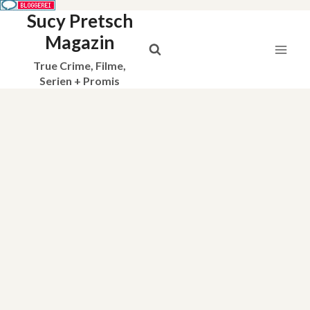
Sucy Pretsch
Zum
Inhalt
Magazin
springen
True Crime, Filme,
Serien + Promis