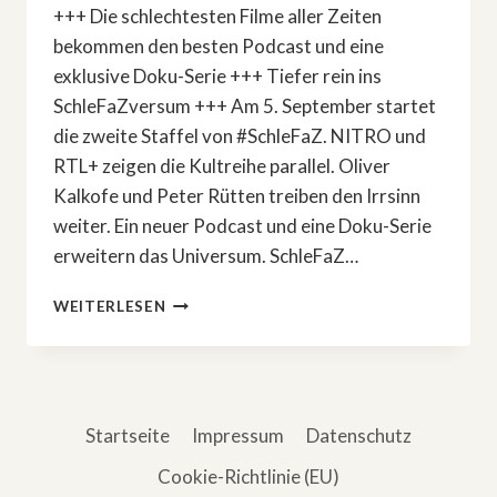
+++ Die schlechtesten Filme aller Zeiten
bekommen den besten Podcast und eine
exklusive Doku-Serie +++ Tiefer rein ins
SchleFaZversum +++ Am 5. September startet
die zweite Staffel von #SchleFaZ. NITRO und
RTL+ zeigen die Kultreihe parallel. Oliver
Kalkofe und Peter Rütten treiben den Irrsinn
weiter. Ein neuer Podcast und eine Doku-Serie
erweitern das Universum. SchleFaZ…
SCHLEFAZVERSUM:
WEITERLESEN
NEUER
PODCAST
UND
EXKLUSIVE
DOKU-
Startseite
Impressum
Datenschutz
SERIE
Cookie-Richtlinie (EU)