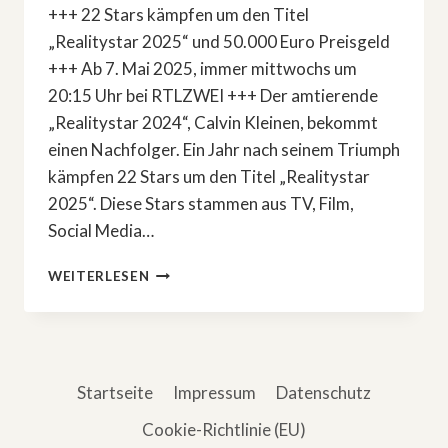
+++ 22 Stars kämpfen um den Titel
„Realitystar 2025“ und 50.000 Euro Preisgeld
+++ Ab 7. Mai 2025, immer mittwochs um
20:15 Uhr bei RTLZWEI +++ Der amtierende
„Realitystar 2024“, Calvin Kleinen, bekommt
einen Nachfolger. Ein Jahr nach seinem Triumph
kämpfen 22 Stars um den Titel „Realitystar
2025“. Diese Stars stammen aus TV, Film,
Social Media…
DIESE
WEITERLESEN
22
PROMIS
KÄMPFEN
UM
DEN
Startseite
Impressum
Datenschutz
TITEL
»REALITYSTAR
Cookie-Richtlinie (EU)
2025«