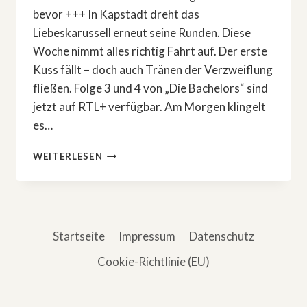
bevor +++ In Kapstadt dreht das
Liebeskarussell erneut seine Runden. Diese
Woche nimmt alles richtig Fahrt auf. Der erste
Kuss fällt – doch auch Tränen der Verzweiflung
fließen. Folge 3 und 4 von „Die Bachelors“ sind
jetzt auf RTL+ verfügbar. Am Morgen klingelt
es…
»DIE
WEITERLESEN
BACHELORS«
–
FOLGE
3:
DER
Startseite
Impressum
Datenschutz
ERSTE
KUSS
Cookie-Richtlinie (EU)