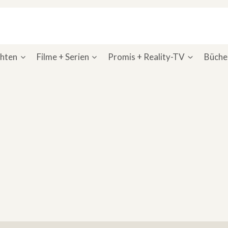
chten
Filme + Serien
Promis + Reality-TV
Bücher