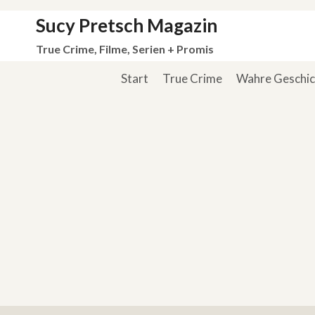
Zum
Sucy Pretsch Magazin
Inhalt
True Crime, Filme, Serien + Promis
springen
Start
True Crime
Wahre Geschi