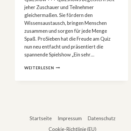
jeher Zuschauer und Teilnehmer
gleichermaßen. Sie fördern den
Wissensaustausch, bringen Menschen
zusammen und sorgen für jede Menge
Spaß. ProSieben hat die Freude am Quiz
nun neu entfacht und präsentiert die
spannende Spielshow „Ein sehr…
BALD
WEITERLESEN
WIEDER
DA:
»EIN
SEHR
GUTES
QUIZ
(MIT
HOHER
Startseite
Impressum
Datenschutz
GEWINNSUMME)«
Cookie-Richtlinie (EU)