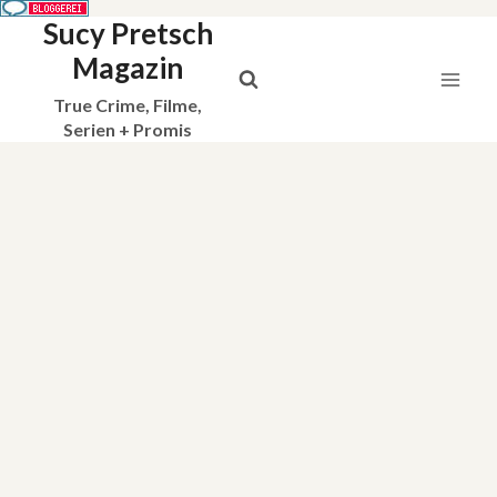
Sucy Pretsch
Zum
Inhalt
Magazin
springen
True Crime, Filme,
Serien + Promis