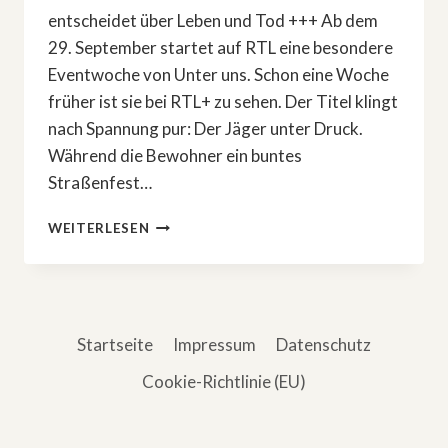
entscheidet über Leben und Tod +++ Ab dem
29. September startet auf RTL eine besondere
Eventwoche von Unter uns. Schon eine Woche
früher ist sie bei RTL+ zu sehen. Der Titel klingt
nach Spannung pur: Der Jäger unter Druck.
Während die Bewohner ein buntes
Straßenfest…
»UNTER
WEITERLESEN
UNS«:
WENN
DIE
SCHILLERALLEE
BEBT
Startseite
Impressum
Datenschutz
Cookie-Richtlinie (EU)