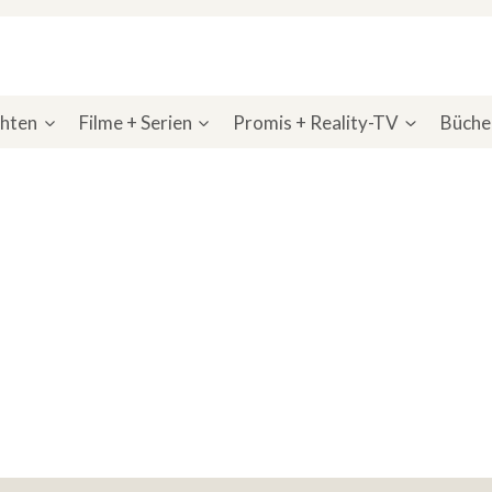
chten
Filme + Serien
Promis + Reality-TV
Bücher