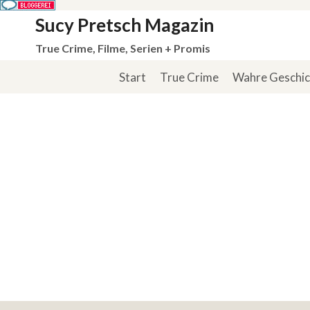
Zum
Sucy Pretsch Magazin
Inhalt
True Crime, Filme, Serien + Promis
springen
Start
True Crime
Wahre Geschi