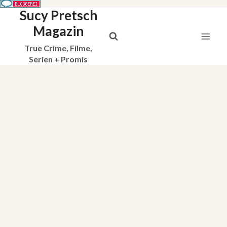
Sucy Pretsch
Zum
Inhalt
Magazin
springen
True Crime, Filme,
Serien + Promis