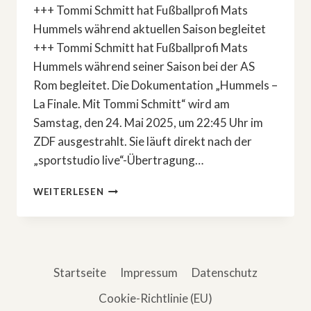
+++ Tommi Schmitt hat Fußballprofi Mats
Hummels während aktuellen Saison begleitet
+++ Tommi Schmitt hat Fußballprofi Mats
Hummels während seiner Saison bei der AS
Rom begleitet. Die Dokumentation „Hummels –
La Finale. Mit Tommi Schmitt“ wird am
Samstag, den 24. Mai 2025, um 22:45 Uhr im
ZDF ausgestrahlt. Sie läuft direkt nach der
„sportstudio live“-Übertragung…
FUSSBALL-D
WEITERLESEN
OKU: »
HUMMELS –
L
A F
INALE. M
Startseite
Impressum
Datenschutz
IT T
OMMI S
Cookie-Richtlinie (EU)
CHMITT«