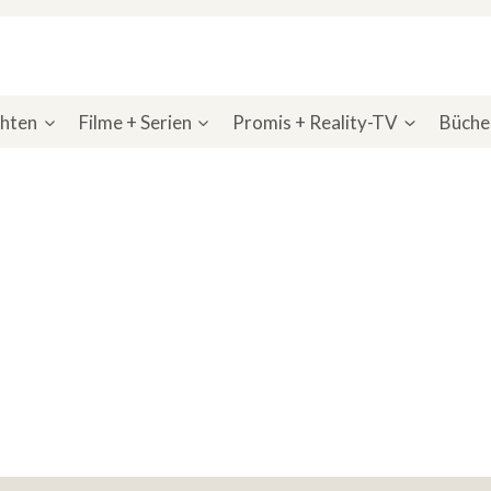
chten
Filme + Serien
Promis + Reality-TV
Bücher