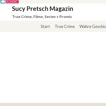
Zum
Sucy Pretsch Magazin
Inhalt
True Crime, Filme, Serien + Promis
springen
Start
True Crime
Wahre Geschi