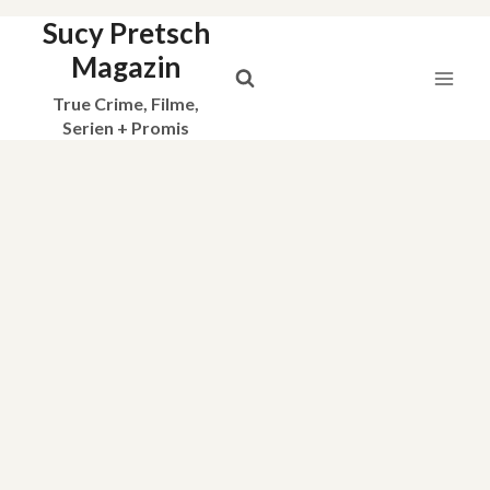
Sucy Pretsch
Zum
Inhalt
Magazin
springen
True Crime, Filme,
Serien + Promis