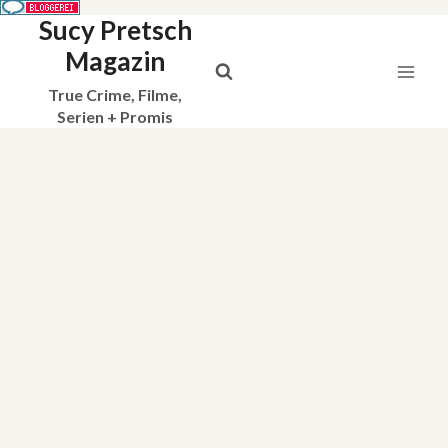
Sucy Pretsch
Zum
Inhalt
Magazin
springen
True Crime, Filme,
Serien + Promis