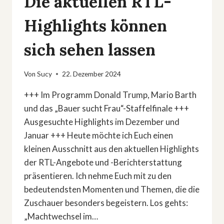
Die aktuellen RTL-
DAS
GANZ
Highlights können
GROSSE W
IEDERSEHEN«
sich sehen lassen
Von
Sucy
22. Dezember 2024
+++ Im Programm Donald Trump, Mario Barth
und das „Bauer sucht Frau“-Staffelfinale +++
Ausgesuchte Highlights im Dezember und
Januar +++ Heute möchte ich Euch einen
kleinen Ausschnitt aus den aktuellen Highlights
der RTL-Angebote und -Berichterstattung
präsentieren. Ich nehme Euch mit zu den
bedeutendsten Momenten und Themen, die die
Zuschauer besonders begeistern. Los gehts:
„Machtwechsel im…