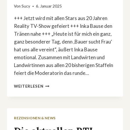
Von
Sucy
6. Januar 2025
+++ Jetzt wird mit allen Stars aus 20 Jahren
Reality TV-Show gefeiert +++ Inka Bause den
Tränen nahe +++ „Heute ist für mich ein ganz,
ganz besonderer Tag, denn ,Bauer sucht Frau‘
hat uns alle vereint“, äußert Inka Bause
emotional. Zusammen mit Landwirten und
Landwirtinnen aus allen 20 bisherigen Staffeln
feiert die Moderatorin das runde…
PARTYHÜTE
WEITERLESEN
RAUS:
»20
JAHRE
BAUER
SUCHT
REZENSIONEN & NEWS
FRAU
–