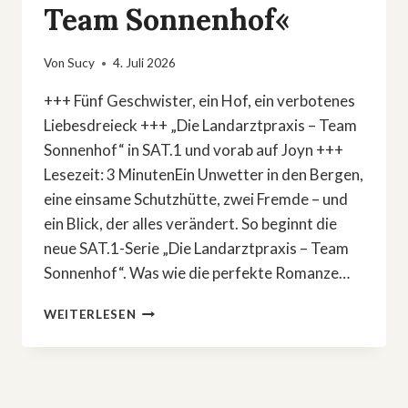
Team Sonnenhof«
Von
Sucy
4. Juli 2026
+++ Fünf Geschwister, ein Hof, ein verbotenes
Liebesdreieck +++ „Die Landarztpraxis – Team
Sonnenhof“ in SAT.1 und vorab auf Joyn +++
Lesezeit: 3 MinutenEin Unwetter in den Bergen,
eine einsame Schutzhütte, zwei Fremde – und
ein Blick, der alles verändert. So beginnt die
neue SAT.1-Serie „Die Landarztpraxis – Team
Sonnenhof“. Was wie die perfekte Romanze…
VERBOTENE
WEITERLESEN
LIEBE
IN
DEN
ALPEN:
NEUE