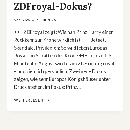
ZDFroyal-Dokus?
Von
Sucy
7. Juli 2026
+++ ZDFroyal zeigt: Wie nah Prinz Harry einer
Rückkehr zur Krone wirklich ist +++ Jetset,
Skandale, Privilegien: So wild leben Europas
Royals im Schatten der Krone +++ Lesezeit: 5
MinutenIm August wird es im ZDF richtig royal
– und ziemlich persönlich. Zwei neue Dokus
zeigen, wie sehr Europas Königshäuser unter
Druck stehen. Im Fokus: Prinz…
PRINZ
WEITERLESEN
HARRYS
COMEBACK
&
JETSET-
SKANDALE: