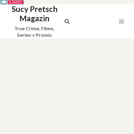
Sucy Pretsch
Zum
Inhalt
Magazin
springen
True Crime, Filme,
Serien + Promis